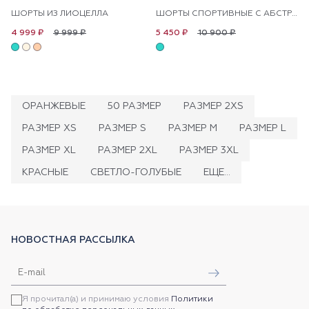
ШОРТЫ ИЗ ЛИОЦЕЛЛА
ШОРТЫ СПОРТИВНЫЕ С АБСТРАКТНЫМ УЗОРОМ
9 999 ₽
10 900 ₽
4 999 ₽
5 450 ₽
ОРАНЖЕВЫЕ
50 РАЗМЕР
РАЗМЕР 2XS
РАЗМЕР XS
РАЗМЕР S
РАЗМЕР M
РАЗМЕР L
РАЗМЕР XL
РАЗМЕР 2XL
РАЗМЕР 3XL
КРАСНЫЕ
СВЕТЛО-ГОЛУБЫЕ
ЕЩЕ...
НОВОСТНАЯ РАССЫЛКА
Я прочитал(а) и принимаю условия
Политики