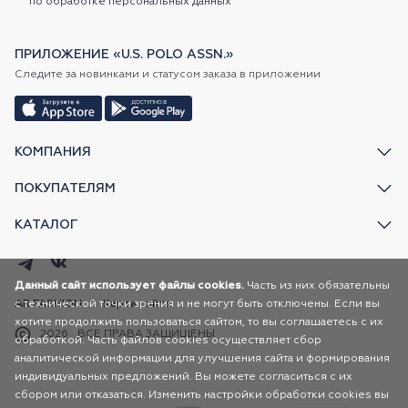
по обработке персональных данных
ПРИЛОЖЕНИЕ «U.S. POLO ASSN.»
Следите за новинками и статусом заказа в приложении
КОМПАНИЯ
ПОКУПАТЕЛЯМ
КАТАЛОГ
Данный сайт использует файлы cookies.
Часть из них обязательны
с технической точки зрения и не могут быть отключены. Если вы
AR FASHION
Карта сайта
хотите продолжить пользоваться сайтом, то вы соглашаетесь с их
2026
ВСЕ ПРАВА ЗАЩИЩЕНЫ
обработкой. Часть файлов cookies осуществляет сбор
аналитической информации для улучшения сайта и формирования
индивидуальных предложений. Вы можете согласиться с их
сбором или отказаться. Изменить настройки обработки cookies вы