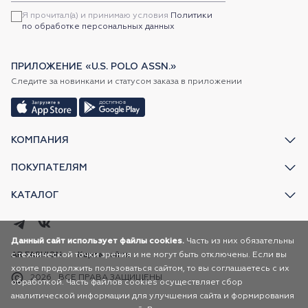
Я прочитал(а) и принимаю условия
Политики
по обработке персональных данных
ПРИЛОЖЕНИЕ «U.S. POLO ASSN.»
Следите за новинками и статусом заказа в приложении
КОМПАНИЯ
ПОКУПАТЕЛЯМ
КАТАЛОГ
Данный сайт использует файлы cookies.
Часть из них обязательны
AR FASHION
Карта сайта
с технической точки зрения и не могут быть отключены. Если вы
хотите продолжить пользоваться сайтом, то вы соглашаетесь с их
2026
ВСЕ ПРАВА ЗАЩИЩЕНЫ
обработкой. Часть файлов cookies осуществляет сбор
аналитической информации для улучшения сайта и формирования