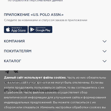
по обработке персональных данных
ПРИЛОЖЕНИЕ «U.S. POLO ASSN.»
Следите за новинками и статусом заказа в приложении
КОМПАНИЯ
ПОКУПАТЕЛЯМ
КАТАЛОГ
Данный сайт использует файлы cookies.
Часть из них обязательны
с технической точки зрения и не могут быть отключены. Если вы
AR FASHION
Карта сайта
хотите продолжить пользоваться сайтом, то вы соглашаетесь с их
2026
ВСЕ ПРАВА ЗАЩИЩЕНЫ
обработкой. Часть файлов cookies осуществляет сбор
аналитической информации для улучшения сайта и формирования
индивидуальных предложений. Вы можете согласиться с их
сбором или отказаться. Изменить настройки обработки cookies вы