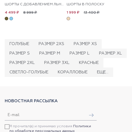
ШОРТЫ С ДОБАВЛЕНИЕМ ЛЬНА В ПОЛОСКУ
ШОРТЫ В ПОЛОСКУ
8 999 ₽
13 400 ₽
4 499 ₽
1 999 ₽
ГОЛУБЫЕ
РАЗМЕР 2XS
РАЗМЕР XS
РАЗМЕР S
РАЗМЕР M
РАЗМЕР L
РАЗМЕР XL
РАЗМЕР 2XL
РАЗМЕР 3XL
КРАСНЫЕ
СВЕТЛО-ГОЛУБЫЕ
КОРАЛЛОВЫЕ
ЕЩЕ...
НОВОСТНАЯ РАССЫЛКА
Я прочитал(а) и принимаю условия
Политики
по обработке персональных данных