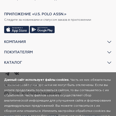
ПРИЛОЖЕНИЕ «U.S. POLO ASSN.»
Следите за новинками и статусом заказа в приложении
КОМПАНИЯ
ПОКУПАТЕЛЯМ
КАТАЛОГ
Данный сайт использует файлы cookies.
Часть из них обязательны
с технической точки зрения и не могут быть отключены. Если вы
AR FASHION
Карта сайта
хотите продолжить пользоваться сайтом, то вы соглашаетесь с их
2026
ВСЕ ПРАВА ЗАЩИЩЕНЫ
обработкой. Часть файлов cookies осуществляет сбор
аналитической информации для улучшения сайта и формирования
индивидуальных предложений. Вы можете согласиться с их
сбором или отказаться. Изменить настройки обработки cookies вы