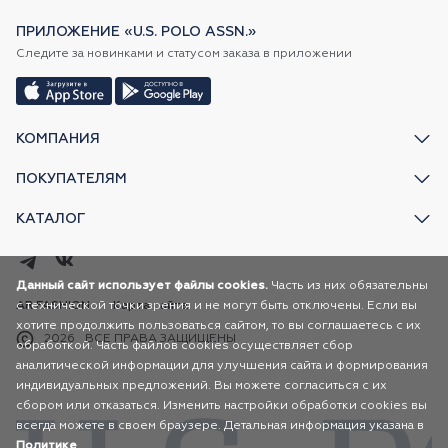
ПРИЛОЖЕНИЕ «U.S. POLO ASSN.»
Следите за новинками и статусом заказа в приложении
КОМПАНИЯ
ПОКУПАТЕЛЯМ
КАТАЛОГ
Данный сайт использует файлы cookies.
Часть из них обязательны
AR FASHION
с технической точки зрения и не могут быть отключены. Если вы
Карта сайта
хотите продолжить пользоваться сайтом, то вы соглашаетесь с их
2026
ВСЕ ПРАВА ЗАЩИЩЕНЫ
обработкой. Часть файлов cookies осуществляет сбор
аналитической информации для улучшения сайта и формирования
индивидуальных предложений. Вы можете согласиться с их
сбором или отказаться. Изменить настройки обработки cookies вы
всегда можете в своем браузере. Детальная информация указана в
Политике